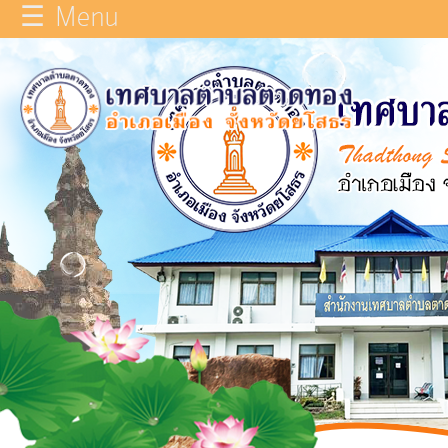
☰ Menu
×
หน้า
close
หลัก
ข้อมูล
ทั่วไป
บุคลากร
แผน
ยุทธศาสตร์
รายงาน
ผล