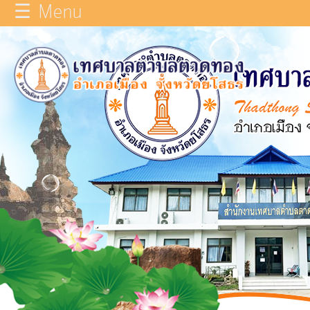
☰ Menu
×
หน้า
close
หลัก
ข้อมูล
ทั่วไป
บุคลากร
แผน
ยุทธศาสตร์
รายงาน
ผล