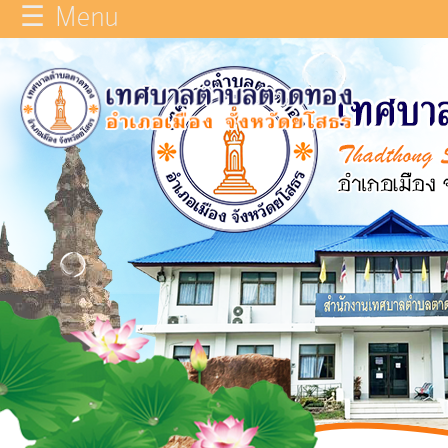
☰ Menu
×
หน้า
close
หลัก
ข้อมูล
ทั่วไป
บุคลากร
แผน
ยุทธศาสตร์
รายงาน
ผล