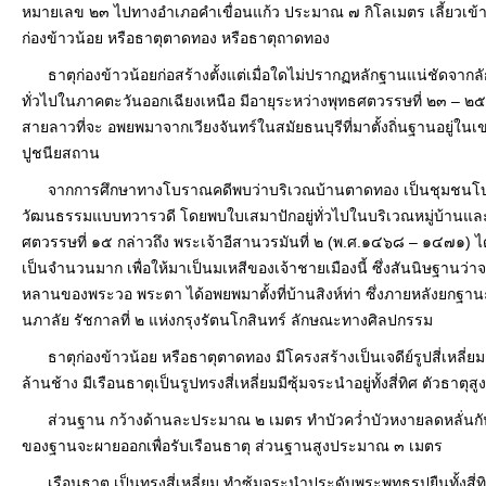
หมายเลข ๒๓ ไปทางอำเภอคำเขื่อนแก้ว ประมาณ ๗ กิโลเมตร เลี้ยวเข้าหม
ก่องข้าวน้อย หรือธาตุตาดทอง หรือธาตุถาดทอง
ธาตุก่องข้าวน้อยก่อสร้างตั้งแต่เมื่อใดไม่ปรากฏหลักฐานแน่ชัดจากล
ทั่วไปในภาคตะวันออกเฉียงเหนือ มีอายุระหว่างพุทธศตวรรษที่ ๒๓ – ๒๕ 
สายลาวที่จะ อพยพมาจากเวียงจันทร์ในสมัยธนบุรีที่มาตั้งถิ่นฐานอยู่ในเขต
ปูชนียสถาน
จากการศึกษาทางโบราณคดีพบว่าบริเวณบ้านตาดทอง เป็นชุมชนโบรา
วัฒนธรรมแบบทวารวดี โดยพบใบเสมาปักอยู่ทั่วไปในบริเวณหมู่บ้านแล
ศตวรรษที่ ๑๕ กล่าวถึง พระเจ้าอีสานวรมันที่ ๒ (พ.ศ.๑๔๖๘ – ๑๔๗๑) 
เป็นจำนวนมาก เพื่อให้มาเป็นมเหสีของเจ้าชายเมืองนี้ ซึ่งสันนิษฐานว่า
หลานของพระวอ พระตา ได้อพยพมาตั้งที่บ้านสิงห์ท่า ซึ่งภายหลังยกฐ
นภาลัย รัชกาลที่ ๒ แห่งกรุงรัตนโกสินทร์ ลักษณะทางศิลปกรรม
ธาตุก่องข้าวน้อย หรือธาตุตาดทอง มีโครงสร้างเป็นเจดีย์รูปสี่เหลี่
ล้านช้าง มีเรือนธาตุเป็นรูปทรงสี่เหลี่ยมมีซุ้มจระนำอยู่ทั้งสี่ทิศ ตัวธ
ส่วนฐาน กว้างด้านละประมาณ ๒ เมตร ทำบัวคว่ำบัวหงายลดหลั่นกันเป
ของฐานจะผายออกเพื่อรับเรือนธาตุ ส่วนฐานสูงประมาณ ๓ เมตร
เรือนธาตุ เป็นทรงสี่เหลี่ยม ทำซุ้มจระนำประดับพระพุทธรูปยืนทั้งสี่