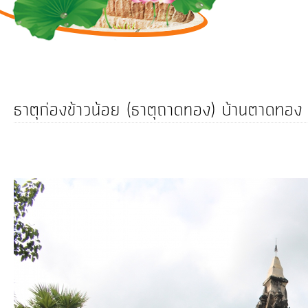
การ
ดำเนิน
งาน
บริการ
ข้อมูล
ธาตุก่องข้าวน้อย (ธาตุถาดทอง) บ้านตาดทอง
การ
เงิน-
การ
คลัง
การ
จัดการ
ความ
รู้