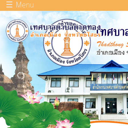
☰ Menu
×
หน้า
close
หลัก
ข้อมูล
ทั่วไป
บุคลากร
แผน
ยุทธศาสตร์
รายงาน
ผล