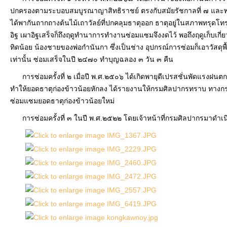
ปกครองตามระบอบสมบูรณาญาสิทธิราชย์ ตรงกับสมัยรัชกาลที่ ๗ และพระค
ได้พากันถากถางต้นไม้เถาวัลย์ที่ปกคลุมธาตุออก ธาตุอยู่ในสภาพทรุดโทรม 
อิฐ เผาอิฐเสร็จก็ถึงฤดูทำนาการทำงานซ่อมแซมจึงงดไว้ พอถึงฤดูเก็บเกี
ทิดน้อย น้องชายของพ่อกำนันกา ซึ่งเป็นช่าง อุปกรณ์การซ่อมก็เอาวัสดุ
เท่านั้น ซ่อมเสร็จในปี ๒๔๗๐ ทำบุญฉลอง ๓ วัน ๓ คืน
การซ่อมครั้งที่ ๒ เมื่อปี พ.ศ.๒๕๐๖ ได้เกิดพายุดีเปรสชั่นพัดแรงฝนตก
ทำให้ยอดธาตุก่องข้าวน้อยหักลง ได้รายงานให้กรมศิลปากรทราบ ทางกร
ซ่อมแซมยอดธาตุก่องข้าวน้อยใหม่
การซ่อมครั้งที่ ๓ ในปี พ.ศ.๒๕๒๒ โดยเจ้าหน้าที่กรมศิลปากรมาดำเน