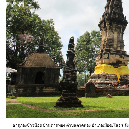
ITA
e-
Service
Q&A
ข้อมูล
การ
ติดต่อ
ธาตุก่องข้าวน้อย บ้านตาดทอง ตำบลตาดทอง อำเภอเมืองยโสธร จังห