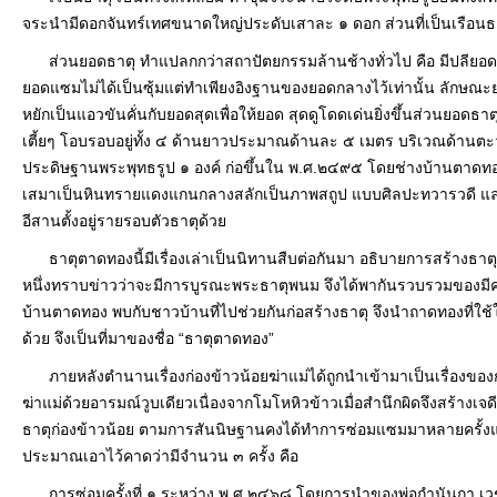
จระนำมีดอกจันทร์เทศขนาดใหญ่ประดับเสาละ ๑ ดอก ส่วนที่เป็นเรือนธ
ส่วนยอดธาตุ ทำแปลกกว่าสถาปัตยกรรมล้านช้างทั่วไป คือ มีปลียอดเล็ก
ยอดแซมไม่ได้เป็นซุ้มแต่ทำเพียงอิงฐานของยอดกลางไว้เท่านั้น ลักษณะย
หยักเป็นแอวขันคั่นกับยอดสุดเพื่อให้ยอด สุดดูโดดเด่นยิ่งขึ้นส่วนยอ
เตี้ยๆ โอบรอบอยู่ทั้ง ๔ ด้านยาวประมาณด้านละ ๕ เมตร บริเวณด้านตะว
ประดิษฐานพระพุทธรูป ๑ องค์ ก่อขึ้นใน พ.ศ.๒๔๙๕ โดยช่างบ้านตาดทอ
เสมาเป็นหินทรายแดงแกนกลางสลักเป็นภาพสถูป แบบศิลปะทวารวดี และยัง
อีสานตั้งอยู่รายรอบตัวธาตุด้วย
ธาตุตาดทองนี้มีเรื่องเล่าเป็นนิทานสืบต่อกันมา อธิบายการสร้างธาตุ
หนึ่งทราบข่าวว่าจะมีการบูรณะพระธาตุพนม จึงได้พากันรวบรวมของมี
บ้านตาดทอง พบกับชาวบ้านที่ไปช่วยกันก่อสร้างธาตุ จึงนำถาดทองที่ใช้ใ
ด้วย จึงเป็นที่มาของชื่อ “ธาตุตาดทอง”
ภายหลังตำนานเรื่องก่องข้าวน้อยฆ่าแม่ได้ถูกนำเข้ามาเป็นเรื่องของกา
ฆ่าแม่ด้วยอารมณ์วูบเดียวเนื่องจากโมโหหิวข้าวเมื่อสำนึกผิดจึงสร้างเจ
ธาตุก่องข้าวน้อย ตามการสันนิษฐานคงได้ทำการซ่อมแซมมาหลายครั้งแล้
ประมาณเอาไว้คาดว่ามีจำนวน ๓ ครั้ง คือ
การซ่อมครั้งที่ ๑ ระหว่าง พ.ศ.๒๔๖๘ โดยการนำของพ่อกำนันกา เวชก