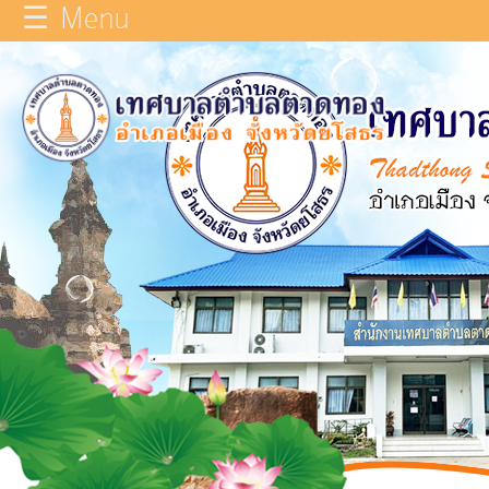
☰ Menu
×
หน้า
close
หลัก
ข้อมูล
ทั่วไป
บุคลากร
แผน
ยุทธศาสตร์
รายงาน
ผล