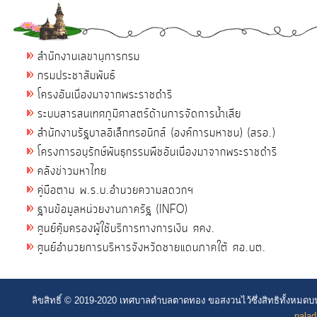
สำนักงานเลขานุการกรม
กรมประชาสัมพันธ์
โครงอันเนื่องมาจากพระราชดำริ
ระบบสารสนเทศภูมิศาสตร์ด้านการจัดการน้ำเสีย
สำนักงานรัฐบาลอิเล็กทรอนิกส์ (องค์การมหาชน) (สรอ.)
โครงการอนุรักษ์พันธุกรรมพืชอันเนื่องมาจากพระราชดำริ
คลังข่าวมหาไทย
คู่มือตาม พ.ร.บ.อำนวยความสดวกฯ
ฐานข้อมูลหน่วยงานภาครัฐ (INFO)
ศูนย์คุ้มครองผู้ใช้บริการทางการเงิน ศคง.
ศูนย์อำนวยการบริหารจังหวัดชายแดนภาคใต้ ศอ.บต.
ลิขสิทธิ์ © 2019-2020 เทศบาลตำบลตาดทอง ขอสงวนไว้ซึ่งสิทธิทั้งหมดบ
palad