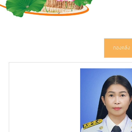
การ
ดำเนิน
งาน
บริการ
ข้อมูล
กองคลัง
การ
เงิน-
การ
คลัง
การ
จัดการ
ความ
รู้