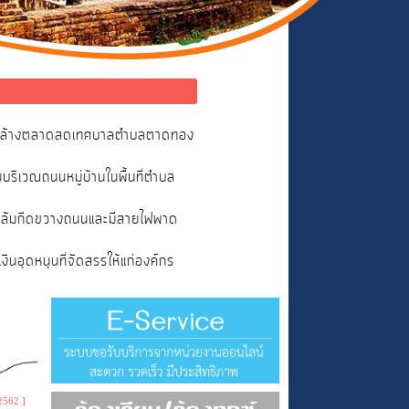
และล้างตลาดสดเทศบาลตำบลตาดทอง
ริเวณถนนหมู่บ้านในพื้นที่ตำบล
ไม้ล้มกีดขวางถนนและมีสายไฟพาด
อุดหนุนที่จัดสรรให้แก่องค์กร
2562 ]