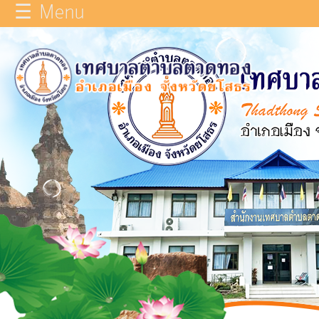
☰ Menu
×
หน้า
close
หลัก
ข้อมูล
ทั่วไป
บุคลากร
แผน
ยุทธศาสตร์
รายงาน
ผล