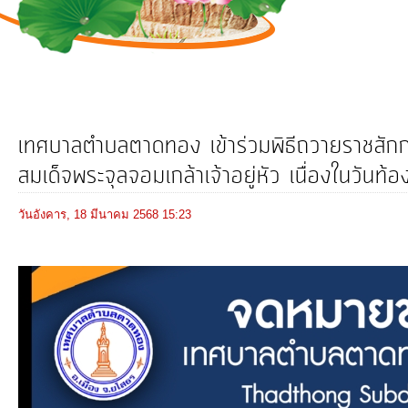
การ
ดำเนิน
งาน
บริการ
ข้อมูล
เทศบาลตำบลตาดทอง เข้าร่วมพิธีถวายราชสัก
สมเด็จพระจุลจอมเกล้าเจ้าอยู่หัว เนื่องในวัน
การ
เงิน-
วันอังคาร, 18 มีนาคม 2568 15:23
การ
คลัง
การ
จัดการ
ความ
รู้