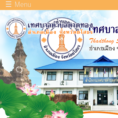
☰ Menu
×
หน้า
close
หลัก
ข้อมูล
ทั่วไป
บุคลากร
แผน
ยุทธศาสตร์
รายงาน
ผล