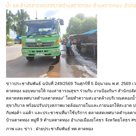
น้ำ และล้างตลาดสดเทศบาลตำบลตาดทอง ตำบลตาดทอง อำเภอเ
ข่าวประชาสัมพันธ์ ฉบับที่ 249/2569 วันศุกร์ที่ 5 มิถุนายน พ.ศ. 256
ตาดทอง มอบหมายให้ กองสาธารณสุขฯ ร่วมกับ งานป้องกันฯ สำนักปลั
ตลาดสดเทศบาลตำบลตาดทอง" โดยทำความสะอาดล้างบริเวณคลองน้
สุขาภิบาล พร้อมปรับปรุงสภาพแวดล้อมภายในและภายนอกให้สะอาด ปล
กับพ่อค้า แม่ค้า และประชาชนที่มาใช้บริการ ตลาดสดเทศบาลตำบล
บ้านตาดทอง หมู่ที่ 9 ตำบลตาดทอง อำเภอเมืองยโสธร จังหวัดยโสธร
ภาพ และ ข่าว : ฝ่ายประชาสัมพันธ์ ทต.ตาดทอง