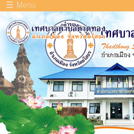
☰ Menu
×
หน้า
close
หลัก
ข้อมูล
ทั่วไป
บุคลากร
แผน
ยุทธศาสตร์
รายงาน
ผล