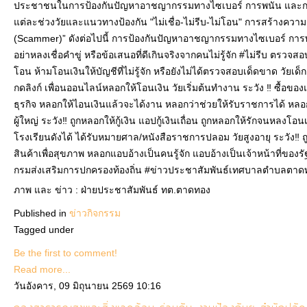
ประชาชนในการป้องกันปัญหาอาชญากรรมทางไซเบอร์ การพนัน และกา
แต่ละช่วงวัยและแนวทางป้องกัน "ไม่เชื่อ-ไม่รีบ-ไม่โอน" การสร้างคว
(Scammer)” ดังต่อไปนี้ การป้องกันปัญหาอาชญากรรมทางไซเบอร์ การพ
อย่าหลงเชื่อคำขู่ หรือข้อเสนอที่ดีเกินจริงจากคนไม่รู้จัก #ไม่รีบ ตรวจส
โอน ห้ามโอนเงินให้บัญชีที่ไม่รู้จัก หรือยังไม่ได้ตรวจสอบเด็ดขาด วัย
กดลิงก์ เพื่อนออนไลน์หลอกให้โอนเงิน วัยเริ่มต้นทำงาน ระวัง ‼ ซื้อข
ธุรกิจ หลอกให้ไอนเงินแล้วจะได้งาน หลอกว่าช่วยให้รับราชการได้ หล
ผู้ใหญ่ ระวัง‼ ถูกหลอกให้กู้เงิน แอปกู้เงินเถื่อน ถูกหลอกให้รักจนหล
โรงเรียนดังได้ ได้รับหมายศาล/หนังสือราชการปลอม วัยสูงอายุ ระวัง‼
สินค้าเพื่อสุขภาพ หลอกแอบอ้างเป็นคนรู้จัก แอบอ้างเป็นเจ้าหน้าที่ของรั
กรมส่งเสริมการปกครองท้องถิ่น #ข่าวประชาสัมพันธ์เทศบาลตำบลตาด
ภาพ และ ข่าว : ฝ่ายประชาสัมพันธ์ ทต.ตาดทอง
Published in
ข่าวกิจกรรม
Tagged under
Be the first to comment!
Read more...
วันอังคาร, 09 มิถุนายน 2569 10:16