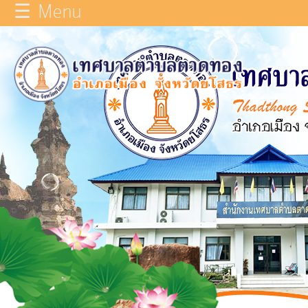
☰ Menu
×
หน้า
close
หลัก
ข้อมูล
ทั่วไป
บุคลากร
แผน
ยุทธศาสตร์
รายงาน
ผล