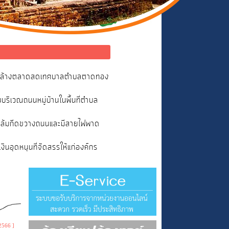
และล้างตลาดสดเทศบาลตำบลตาดทอง
ริเวณถนนหมู่บ้านในพื้นที่ตำบล
ไม้ล้มกีดขวางถนนและมีสายไฟพาด
อุดหนุนที่จัดสรรให้แก่องค์กร
2566 ]